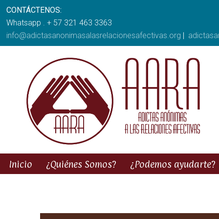
CONTÁCTENOS:
Whatsapp . + 57 321 463 3363
info@adictasanonimasalasrelacionesafectivas.org
|
adictas
Inicio
¿Quiénes Somos?
¿Podemos ayudarte?