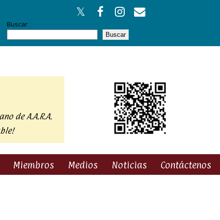
Buscar
Buscar
ano de A.A.R.A.
ble!
Miembros
Medios
Noticias
Contáctenos