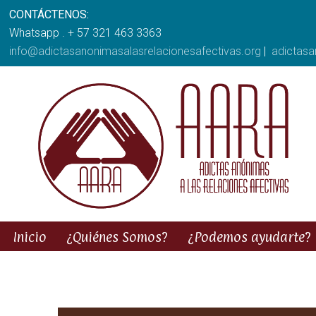
CONTÁCTENOS:
Whatsapp . + 57 321 463 3363
info@adictasanonimasalasrelacionesafectivas.org
|
adictas
Inicio
¿Quiénes Somos?
¿Podemos ayudarte?