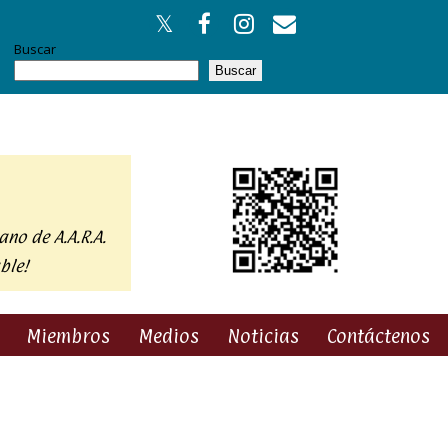
Buscar
Buscar
ano de A.A.R.A.
ble!
Miembros
Medios
Noticias
Contáctenos