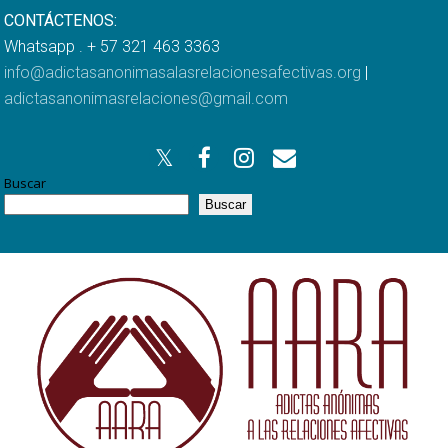
CONTÁCTENOS:
Whatsapp . + 57 321 463 3363
info@adictasanonimasalasrelacionesafectivas.org
|
adictasanonimasrelaciones@gmail.com
Buscar
Buscar