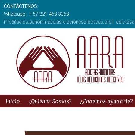
CONTÁCTENOS:
Whatsapp . + 57 321 463 3363
info@adictasanonimasalasrelacionesafectivas.org
|
adictas
Inicio
¿Quiénes Somos?
¿Podemos ayudarte?