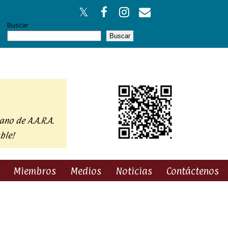
Buscar
Buscar
ano de A.A.R.A.
ble!
Miembros
Medios
Noticias
Contáctenos