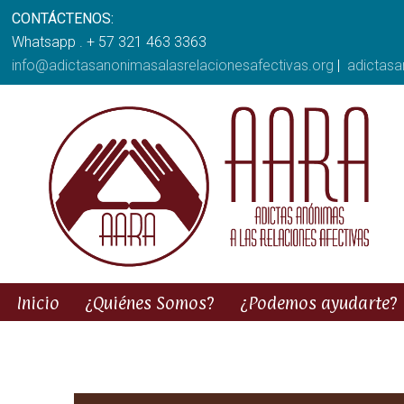
CONTÁCTENOS:
Whatsapp . + 57 321 463 3363
info@adictasanonimasalasrelacionesafectivas.org
|
adictas
Inicio
¿Quiénes Somos?
¿Podemos ayudarte?