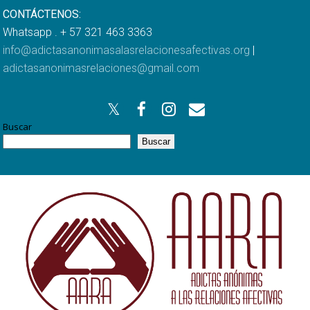
CONTÁCTENOS:
Whatsapp . + 57 321 463 3363
info@adictasanonimasalasrelacionesafectivas.org
|
adictasanonimasrelaciones@gmail.com
Buscar
Buscar