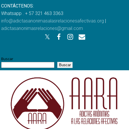
CONTÁCTENOS:
Whatsapp . + 57 321 463 3363
info@adictasanonimasalasrelacionesafectivas.org
|
adictasanonimasrelaciones@gmail.com
Buscar
Buscar