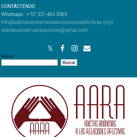
CONTÁCTENOS:
Whatsapp . + 57 321 463 3363
info@adictasanonimasalasrelacionesafectivas.org
|
adictasanonimasrelaciones@gmail.com
Buscar
Buscar