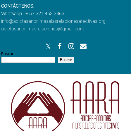
CONTÁCTENOS:
Whatsapp . + 57 321 463 3363
info@adictasanonimasalasrelacionesafectivas.org
|
adictasanonimasrelaciones@gmail.com
Buscar
Buscar