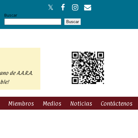
Buscar
Buscar
ano de A.A.R.A.
ble!
Miembros
Medios
Noticias
Contáctenos