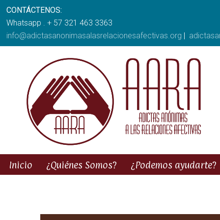
CONTÁCTENOS:
Whatsapp . + 57 321 463 3363
info@adictasanonimasalasrelacionesafectivas.org
|
adictas
Inicio
¿Quiénes Somos?
¿Podemos ayudarte?