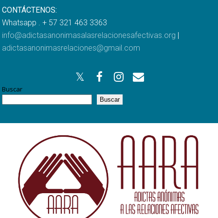
CONTÁCTENOS:
Whatsapp . + 57 321 463 3363
info@adictasanonimasalasrelacionesafectivas.org
|
adictasanonimasrelaciones@gmail.com
Buscar
Buscar