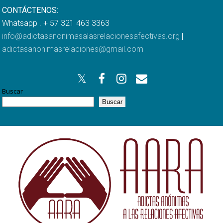
CONTÁCTENOS:
Whatsapp . + 57 321 463 3363
info@adictasanonimasalasrelacionesafectivas.org
|
adictasanonimasrelaciones@gmail.com
Buscar
Buscar