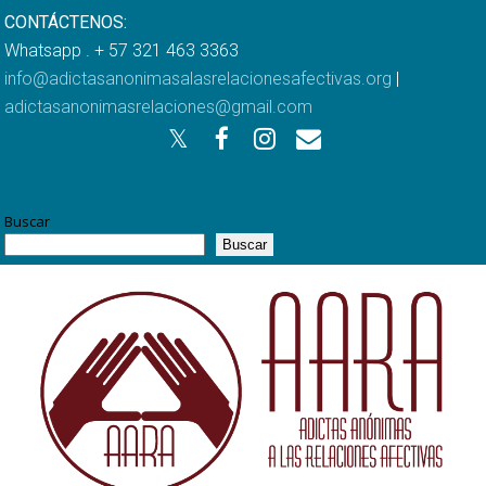
CONTÁCTENOS:
Whatsapp . + 57 321 463 3363
info@adictasanonimasalasrelacionesafectivas.org
|
adictasanonimasrelaciones@gmail.com
Buscar
Buscar