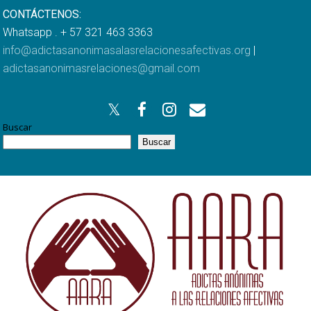
CONTÁCTENOS:
Whatsapp . + 57 321 463 3363
info@adictasanonimasalasrelacionesafectivas.org
|
adictasanonimasrelaciones@gmail.com
Buscar
Buscar