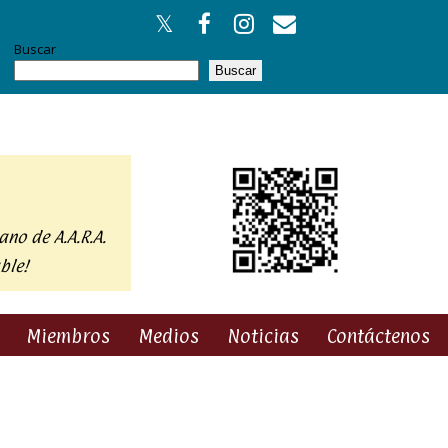
Buscar
Buscar
ano de A.A.R.A.
ble!
Miembros
Medios
Noticias
Contáctenos