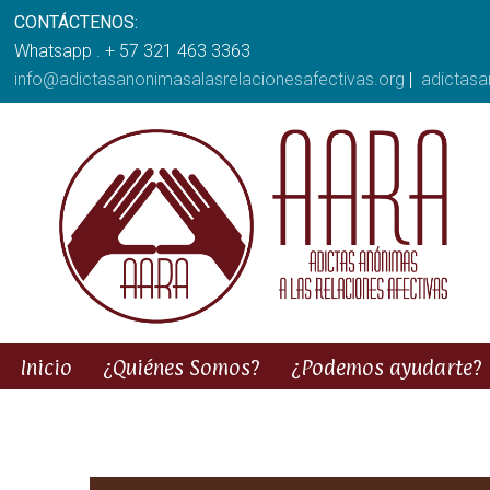
CONTÁCTENOS:
Whatsapp . + 57 321 463 3363
info@adictasanonimasalasrelacionesafectivas.org
|
adictas
Inicio
¿Quiénes Somos?
¿Podemos ayudarte?