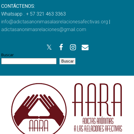
CONTÁCTENOS:
Whatsapp . + 57 321 463 3363
info@adictasanonimasalasrelacionesafectivas.org
|
adictasanonimasrelaciones@gmail.com
Buscar
Buscar