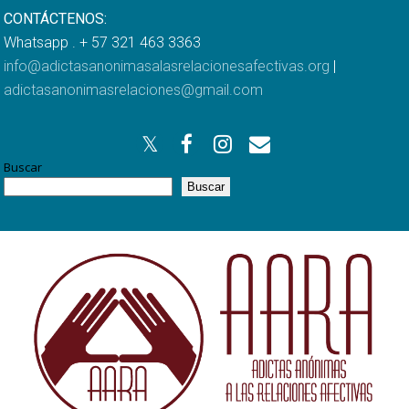
CONTÁCTENOS:
Whatsapp . + 57 321 463 3363
info@adictasanonimasalasrelacionesafectivas.org
|
adictasanonimasrelaciones@gmail.com
Buscar
Buscar