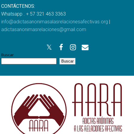
CONTÁCTENOS:
Whatsapp . + 57 321 463 3363
info@adictasanonimasalasrelacionesafectivas.org
|
adictasanonimasrelaciones@gmail.com
Buscar
Buscar