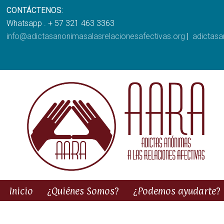
CONTÁCTENOS:
Whatsapp . + 57 321 463 3363
info@adictasanonimasalasrelacionesafectivas.org
|
adictas
Inicio
¿Quiénes Somos?
¿Podemos ayudarte?