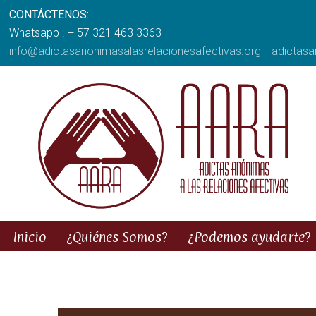
CONTÁCTENOS:
Whatsapp . + 57 321 463 3363
info@adictasanonimasalasrelacionesafectivas.org
|
adictas
Inicio
¿Quiénes Somos?
¿Podemos ayudarte?