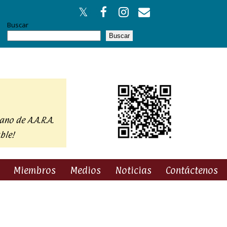
Buscar
Buscar
ano de A.A.R.A.
ble!
Miembros
Medios
Noticias
Contáctenos