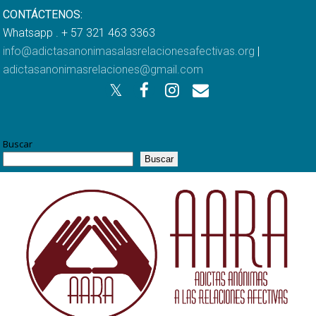
CONTÁCTENOS:
Whatsapp . + 57 321 463 3363
info@adictasanonimasalasrelacionesafectivas.org
|
adictasanonimasrelaciones@gmail.com
Buscar
Buscar