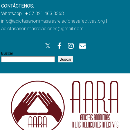
CONTÁCTENOS:
Whatsapp . + 57 321 463 3363
info@adictasanonimasalasrelacionesafectivas.org
|
adictasanonimasrelaciones@gmail.com
Buscar
Buscar