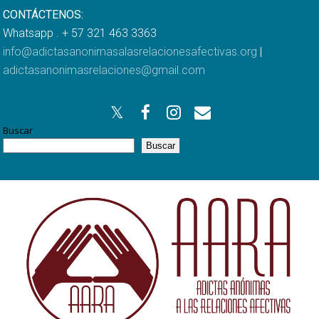
CONTÁCTENOS:
Whatsapp . + 57 321 463 3363
info@adictasanonimasalasrelacionesafectivas.org
|
adictasanonimasrelaciones@gmail.com
Buscar
Buscar