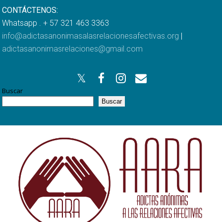
CONTÁCTENOS:
Whatsapp . + 57 321 463 3363
info@adictasanonimasalasrelacionesafectivas.org
|
adictasanonimasrelaciones@gmail.com
Buscar
Buscar