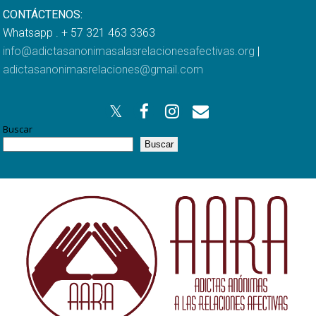
CONTÁCTENOS:
Whatsapp . + 57 321 463 3363
info@adictasanonimasalasrelacionesafectivas.org
|
adictasanonimasrelaciones@gmail.com
Buscar
Buscar