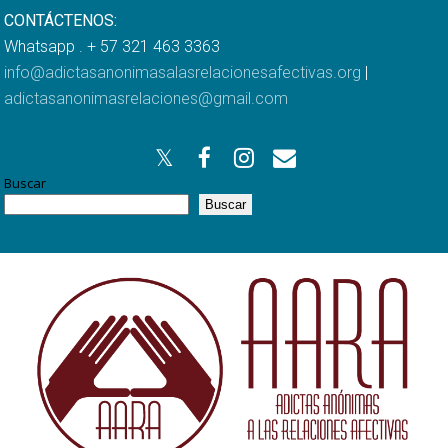
CONTÁCTENOS:
Whatsapp . + 57 321 463 3363
info@adictasanonimasalasrelacionesafectivas.org
|
adictasanonimasrelaciones@gmail.com
Buscar
Buscar