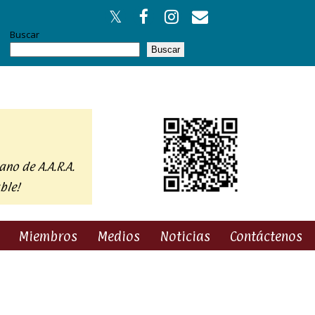
Buscar
Buscar
ano de A.A.R.A.
ble!
Miembros
Medios
Noticias
Contáctenos