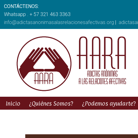
CONTÁCTENOS:
Whatsapp . + 57 321 463 3363
info@adictasanonimasalasrelacionesafectivas.org
|
adictas
Inicio
¿Quiénes Somos?
¿Podemos ayudarte?