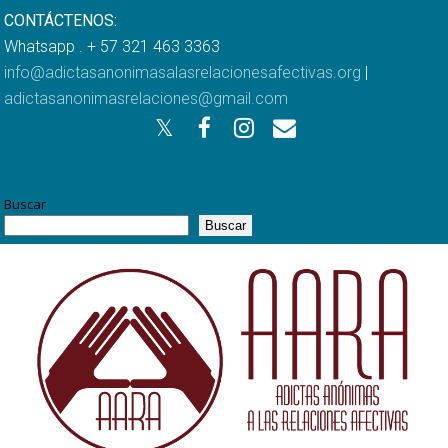
CONTÁCTENOS:
Whatsapp . + 57 321 463 3363
info@adictasanonimasalasrelacionesafectivas.org
|
adictasanonimasrelaciones@gmail.com
Buscar
Buscar