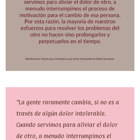
“La gente raramente cambia, si no es a
través de algún dolor intolerable.
Cuando servimos para aliviar el dolor
de otro, a menudo interrumpimos el