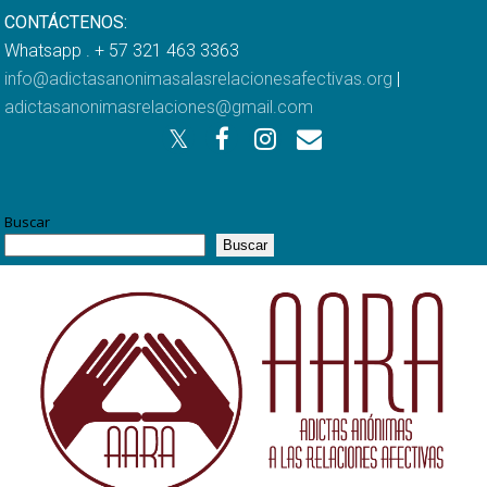
CONTÁCTENOS:
Whatsapp . + 57 321 463 3363
info@adictasanonimasalasrelacionesafectivas.org
|
adictasanonimasrelaciones@gmail.com
Buscar
Buscar