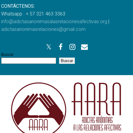
CONTÁCTENOS:
Whatsapp . + 57 321 463 3363
info@adictasanonimasalasrelacionesafectivas.org
|
adictasanonimasrelaciones@gmail.com
Buscar
Buscar