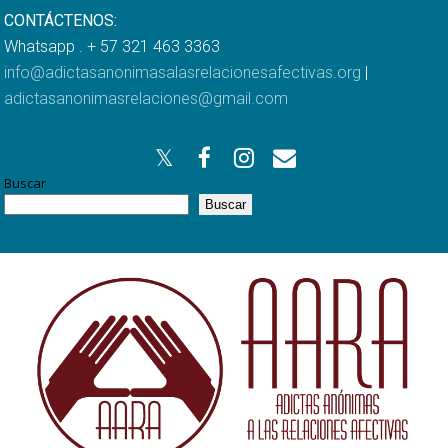
CONTÁCTENOS:
Whatsapp . + 57 321 463 3363
info@adictasanonimasalasrelacionesafectivas.org
|
adictasanonimasrelaciones@gmail.com
Buscar
Buscar