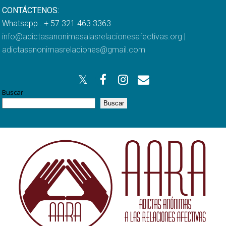
CONTÁCTENOS:
Whatsapp . + 57 321 463 3363
info@adictasanonimasalasrelacionesafectivas.org
|
adictasanonimasrelaciones@gmail.com
Buscar
Buscar