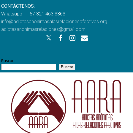
CONTÁCTENOS:
Whatsapp . + 57 321 463 3363
info@adictasanonimasalasrelacionesafectivas.org
|
adictasanonimasrelaciones@gmail.com
Buscar
Buscar