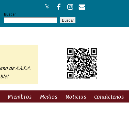
Buscar
Buscar
ano de A.A.R.A.
ble!
Miembros
Medios
Noticias
Contáctenos