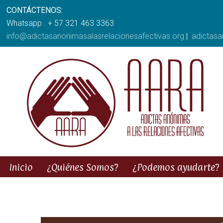
CONTÁCTENOS:
Whatsapp . + 57 321 463 3363
info@adictasanonimasalasrelacionesafectivas.org
|
adictas
Inicio
¿Quiénes Somos?
¿Podemos ayudarte?