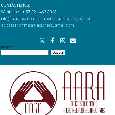
CONTÁCTENOS:
Whatsapp . + 57 321 463 3363
info@adictasanonimasalasrelacionesafectivas.org
|
adictasanonimasrelaciones@gmail.com
Buscar
Buscar