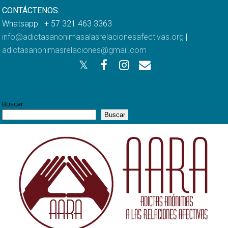
CONTÁCTENOS:
Whatsapp . + 57 321 463 3363
info@adictasanonimasalasrelacionesafectivas.org
|
adictasanonimasrelaciones@gmail.com
Buscar
Buscar