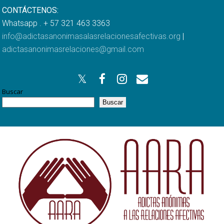
CONTÁCTENOS:
Whatsapp . + 57 321 463 3363
info@adictasanonimasalasrelacionesafectivas.org
|
adictasanonimasrelaciones@gmail.com
Buscar
Buscar