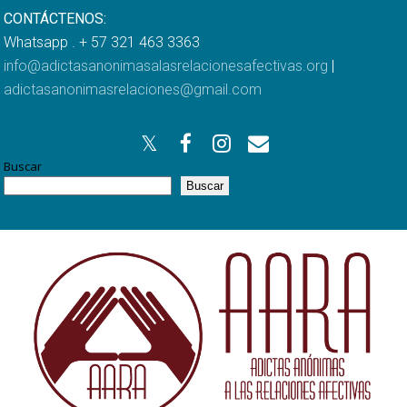
CONTÁCTENOS:
Whatsapp . + 57 321 463 3363
info@adictasanonimasalasrelacionesafectivas.org
|
adictasanonimasrelaciones@gmail.com
Buscar
Buscar