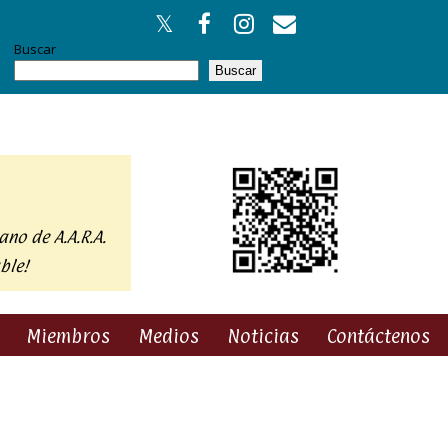
Buscar
Buscar
ano de A.A.R.A.
ble!
Miembros
Medios
Noticias
Contáctenos