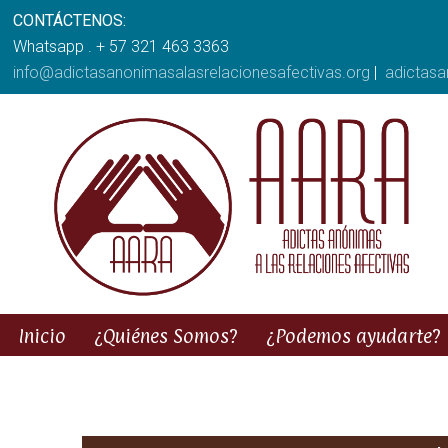
CONTÁCTENOS:
Whatsapp . + 57 321 463 3363
info@adictasanonimasalasrelacionesafectivas.org
|
adictas
Inicio
¿Quiénes Somos?
¿Podemos ayudarte?