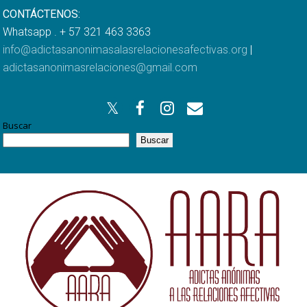
CONTÁCTENOS:
Whatsapp . + 57 321 463 3363
info@adictasanonimasalasrelacionesafectivas.org
|
adictasanonimasrelaciones@gmail.com
Buscar
Buscar