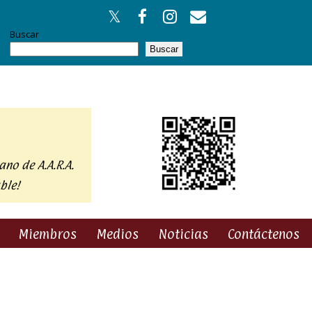
Buscar
Buscar
ano de A.A.R.A.
ble!
Miembros
Medios
Noticias
Contáctenos