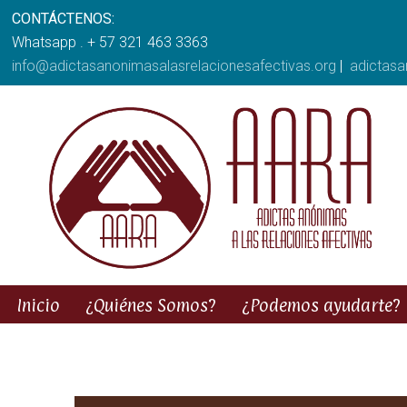
CONTÁCTENOS:
Whatsapp . + 57 321 463 3363
info@adictasanonimasalasrelacionesafectivas.org
|
adictas
Inicio
¿Quiénes Somos?
¿Podemos ayudarte?