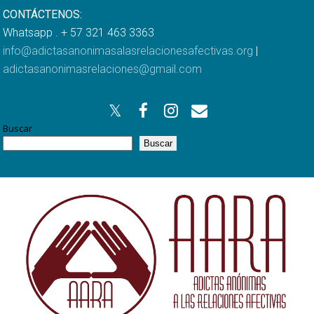
CONTÁCTENOS:
Whatsapp . + 57 321 463 3363
info@adictasanonimasalasrelacionesafectivas.org
|
adictasanonimasrelaciones@gmail.com
Buscar
Buscar