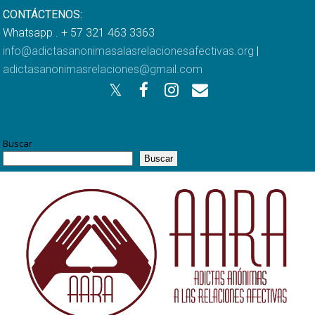
CONTÁCTENOS:
Whatsapp . + 57 321 463 3363
info@adictasanonimasalasrelacionesafectivas.org
|
adictasanonimasrelaciones@gmail.com
Buscar
Buscar