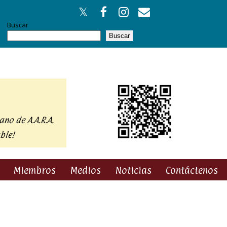
Buscar
Buscar
ano de A.A.R.A.
ble!
Miembros
Medios
Noticias
Contáctenos