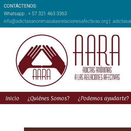
CONTÁCTENOS:
Whatsapp . + 57 321 463 3363
info@adictasanonimasalasrelacionesafectivas.org
|
adictas
Inicio
¿Quiénes Somos?
¿Podemos ayudarte?