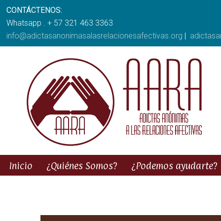
CONTÁCTENOS:
Whatsapp . + 57 321 463 3363
info@adictasanonimasalasrelacionesafectivas.org
|
adictas
Inicio
¿Quiénes Somos?
¿Podemos ayudarte?