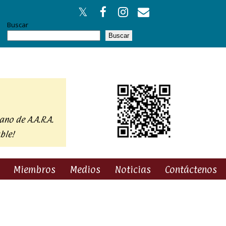
Buscar
Buscar
ano de A.A.R.A.
ble!
Miembros
Medios
Noticias
Contáctenos