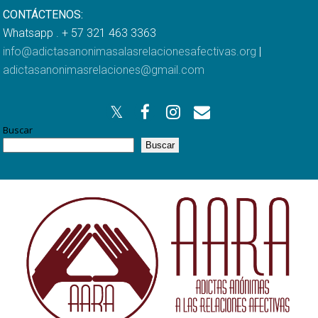
CONTÁCTENOS:
Whatsapp . + 57 321 463 3363
info@adictasanonimasalasrelacionesafectivas.org
|
adictasanonimasrelaciones@gmail.com
Buscar
Buscar