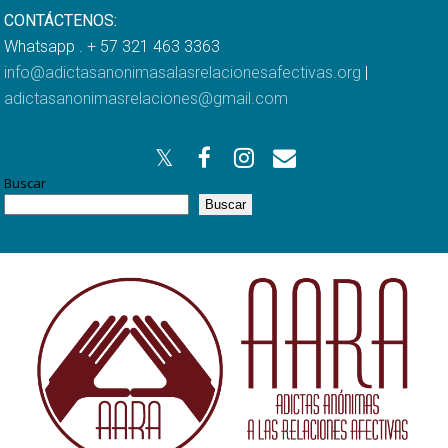
CONTÁCTENOS:
Whatsapp . + 57 321 463 3363
info@adictasanonimasalasrelacionesafectivas.org
|
adictasanonimasrelaciones@gmail.com
Buscar
Buscar