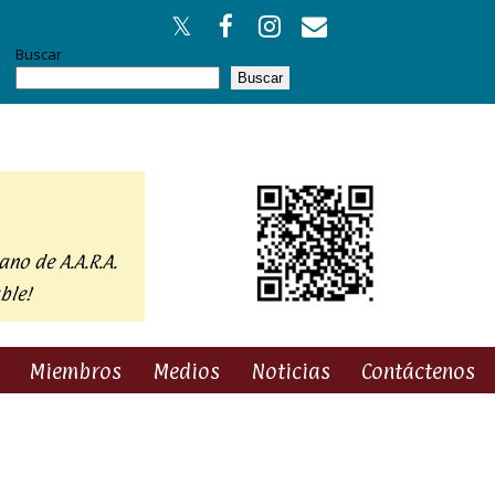
Buscar
Buscar
ano de A.A.R.A.
ble!
Miembros
Medios
Noticias
Contáctenos