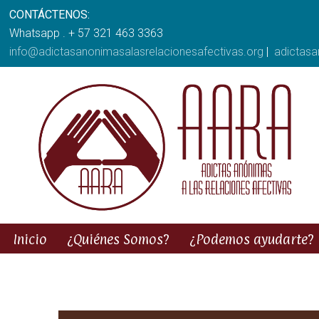
CONTÁCTENOS:
Whatsapp . + 57 321 463 3363
info@adictasanonimasalasrelacionesafectivas.org
|
adictas
Inicio
¿Quiénes Somos?
¿Podemos ayudarte?