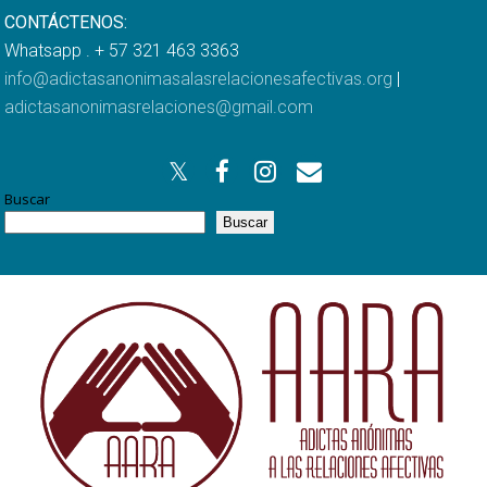
CONTÁCTENOS:
Whatsapp . + 57 321 463 3363
info@adictasanonimasalasrelacionesafectivas.org
|
adictasanonimasrelaciones@gmail.com
Buscar
Buscar