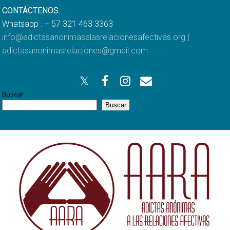
CONTÁCTENOS:
Whatsapp . + 57 321 463 3363
info@adictasanonimasalasrelacionesafectivas.org
|
adictasanonimasrelaciones@gmail.com
Buscar
Buscar